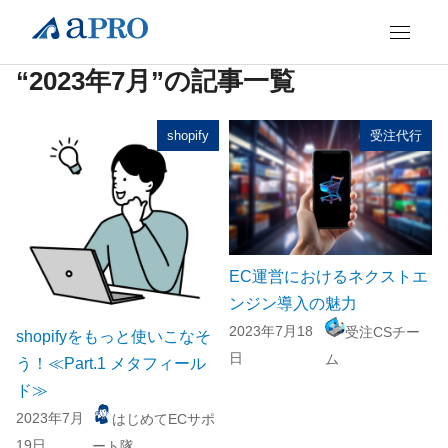
“2023年7月”の記事一覧
shopify
受注代行
EC運営におけるネクストエ
ンジン導入の魅力
2023年7月18
受注CSチー
shopifyをもっと使いこなそ
日
ム
う！≪Part.1 メタフィール
ド≫
2023年7月
はじめてECサポ
19日
ート隊