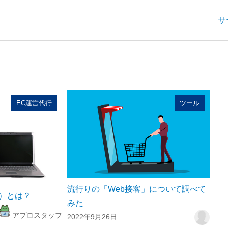
サ
EC運営代行
ツール
流行りの「Web接客」について調べて
ル）とは？
みた
アプロスタッフ
2022年9月26日