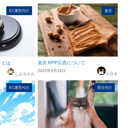
EC運営代行
楽天
！とは
楽天 RPP広告について
2022年9月16日
しんちゃん
カタオ
EC運営代行
受注代行