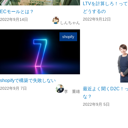
LTVを計算しろ！っ
どうするの
ECモールとは？
2022年9月12日
2022年9月14日
しんちゃん
shopify
shopifyで構築で失敗しない
2022年9月 7日
最近よく聞くD2C！
李 重雄
な？
2022年9月 5日