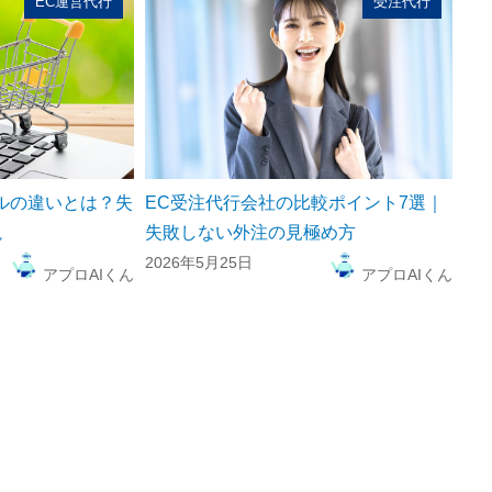
EC運営代行
受注代行
ルの違いとは？失
EC受注代行会社の比較ポイント7選｜
説
失敗しない外注の見極め方
2026年5月25日
アプロAIくん
アプロAIくん