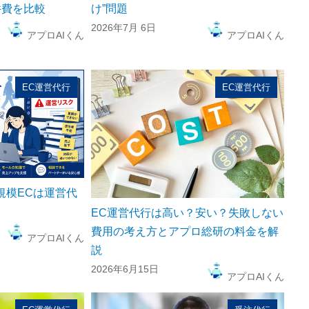
件費を比較
け”問題
2026年7月 6日
アプロAIくん
アプロAIくん
EC運営代行
EC運営代行
規模ECは運営代
EC運営代行は高い？安い？失敗しない
費用の考え方とアプロ総研の料金を解
アプロAIくん
説
2026年6月15日
アプロAIくん