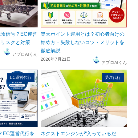
険信号？EC運営
楽天ポイント運用とは？初心者向けの
いリスクと対策
始め方・失敗しないコツ・メリットを
徹底解説
アプロAIくん
2026年7月21日
アプロAIくん
EC運営代行
受注代行
？EC運営代行を
ネクストエンジンが“入っているだ