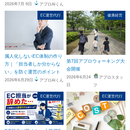
2026年7月 9日
アプロAIくん
EC運営代行
健康経営
属人化しないEC体制の作り
第7回アプロウォーキング大
方｜「担当者しか分からな
会開催
い」を防ぐ運営のポイント
2026年6月24
アプロスタッ
2026年6月29日
アプロAIくん
日
フ
EC運営代行
EC運営代行