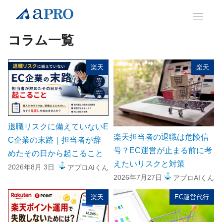
コラム一覧
楽天
楽天
退職リスクに備えていないE
楽天担当者の退職は危険信
C企業の末路｜担当者が辞
号？EC運営が止まる前に考
めたその日から起こること
えたいリスクと対策
2026年8月 3日
アプロAIくん
2026年7月27日
アプロAIくん
楽天
EC運営代行