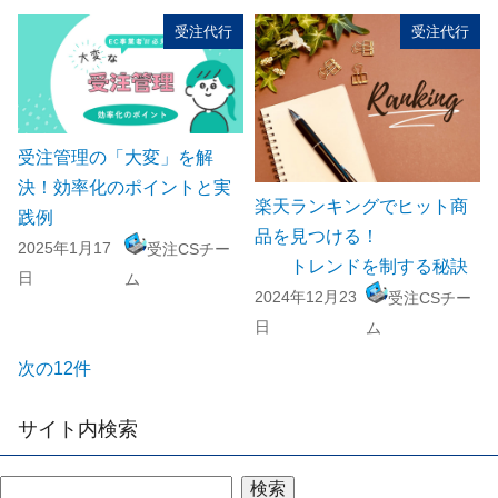
受注代行
受注代行
受注管理の「大変」を解
決！効率化のポイントと実
楽天ランキングでヒット商
践例
品を見つける！
2025年1月17
受注CSチー
トレンドを制する秘訣
日
ム
2024年12月23
受注CSチー
日
ム
次の12件
サイト内検索
検索