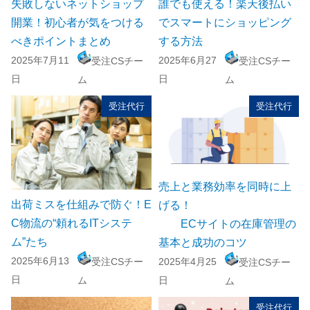
失敗しないネットショップ
誰でも使える！楽天後払い
開業！初心者が気をつける
でスマートにショッピング
べきポイントまとめ
する方法
2025年7月11
2025年6月27
受注CSチー
受注CSチー
日
日
ム
ム
受注代行
受注代行
売上と業務効率を同時に上
出荷ミスを仕組みで防ぐ！E
げる！
C物流の“頼れるITシステ
ECサイトの在庫管理の
ム”たち
基本と成功のコツ
2025年6月13
受注CSチー
2025年4月25
受注CSチー
日
ム
日
ム
受注代行