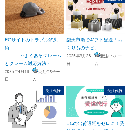
ECサイトのトラブル解決
楽天市場でギフト配送「お
術
くりものナビ」
～よくあるクレーム
2025年3月28
受注CSチー
とクレーム対応方法～
日
ム
2025年4月18
受注CSチー
日
ム
受注代行
受注代行
ECの出荷遅延をゼロに！受