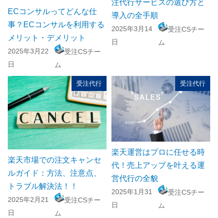
注代行サービスの選び方と
ECコンサルってどんな仕
導入の全手順
事？ECコンサルを利用する
2025年3月14
受注CSチー
メリット・デメリット
日
ム
2025年3月22
受注CSチー
日
ム
受注代行
受注代行
楽天運営はプロに任せる時
楽天市場での注文キャンセ
代！売上アップを叶える運
ルガイド：方法、注意点、
営代行の全貌
トラブル解決法！！
2025年1月31
受注CSチー
2025年2月21
受注CSチー
日
ム
日
ム