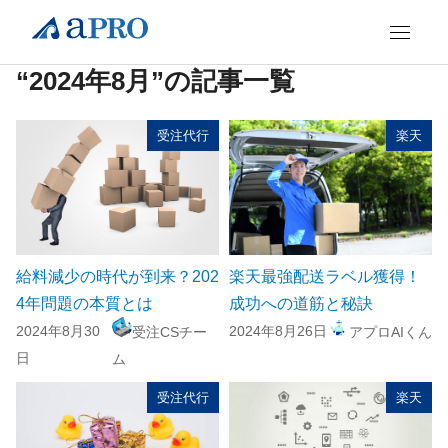
“2024年8月”の記事一覧
受注代行
楽天
給料減少の時代が到来？202
楽天最強配送ラベル獲得！
4年問題の本質とは
成功への道筋と秘訣
2024年8月30
2024年8月26日
受注CSチー
アプロAIくん
日
ム
受注代行
楽天