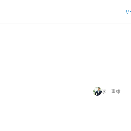
サ
李 重雄