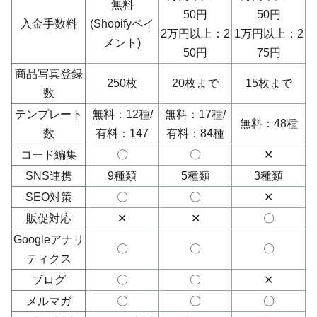
無料
50円
50円
入金手数料
(Shopifyペイ
2万円以上：2
1万円以上：2
メント)
50円
75円
商品写真登録
250枚
20枚まで
15枚まで
数
テンプレート
無料：12種/
無料：17種/
無料：48種
数
有料：147
有料：84種
コード編集
〇
〇
✕
SNS連携
9種類
5種類
3種類
SEO対策
〇
〇
✕
販促対応
✕
✕
〇
Googleアナリ
〇
〇
〇
ティクス
ブログ
〇
〇
✕
メルマガ
〇
〇
〇