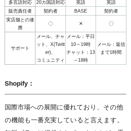
多言語対応
20カ国語対応
英語
英語
販売責任者
契約者
BASE
契約者
実店舗との連
〇
✕
〇
携
メール、チャ
メール：平日
ット、X(Twitt
10～19時
メール：返信
サポート
er)、
チャット：13
まで1時間
コミュニティ
～18時
Shopify：
国際市場への展開に優れており、その他
の機能も一番充実していると言えます。