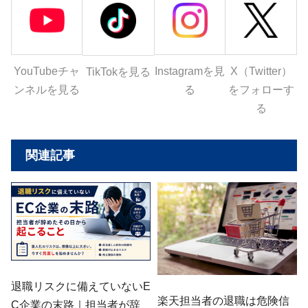
YouTubeチャ
Instagramを見
X（Twitter）
TikTokを見る
ンネルを見る
る
をフォローす
る
関連記事
退職リスクに備えていないE
楽天担当者の退職は危険信
C企業の末路｜担当者が辞