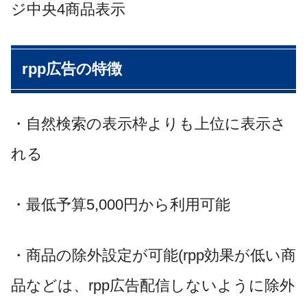
ジ中央4商品表示
rpp
広告の特徴
・自然検索の表示枠よりも上位に表示さ
れる
・最低予算
5,000
円から利用可能
・商品の除外設定が可能
(rpp
効果が低い商
品などは、
rpp
広告配信しないように除外