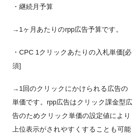
・継続月予算
→
1
ヶ月あたりの
rpp
広告予算です。
・
CPC 1
クリックあたりの入札単価
[
必
須
]
→
1
回のクリックにかけられる広告の
単価です。
rpp
広告はクリック課金型広
告のためクリック単価の設定値により
上位表示がされやすくすることも可能