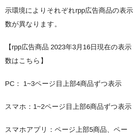
示環境によりそれぞれ
rpp
広告商品の表示
数が異なります。
【
rpp
広告商品
2023
年
3
月
16
日現在の表示
数はこちら】
PC
：
1~3
ページ目上部
4
商品ずつ表示
スマホ：
1~2
ページ目上部
6
商品ずつ表示
スマホアプリ：ページ上部5商品、ペー