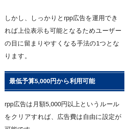
しかし、しっかりと
rpp
広告を運用でき
れば上位表示も可能となるためユーザー
の目に留まりやすくなる手法の
1
つとな
ります。
最低予算
5,000
円から利用可能
rpp
広告は月額
5,000
円以上というルール
をクリアすれば、広告費は自由に設定が