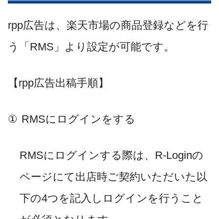
rpp
広告は、楽天市場の商品登録などを行
う「
RMS
」より設定が可能です。
【
rpp
広告出稿手順】
①
RMS
にログインをする
RMS
にログインする際は、
R-Login
の
ページにて出店時ご契約いただいた以
下の
4
つを記入しログインを行うこと