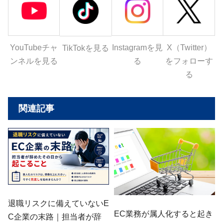
YouTubeチャ
Instagramを見
X（Twitter）
TikTokを見る
ンネルを見る
る
をフォローす
る
関連記事
退職リスクに備えていないE
EC業務が属人化すると起き
C企業の末路｜担当者が辞