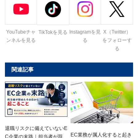
YouTubeチャ
Instagramを見
X（Twitter）
TikTokを見る
ンネルを見る
る
をフォローす
る
関連記事
退職リスクに備えていないE
EC業務が属人化すると起き
C企業の末路｜担当者が辞