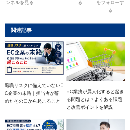
ンネルを見る
る
をフォローす
る
関連記事
退職リスクに備えていないE
EC業務が属人化すると起き
C企業の末路｜担当者が辞
る問題とは？よくある課題
めたその日から起こること
と改善ポイントを解説