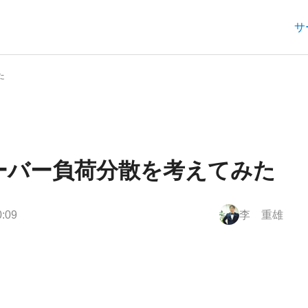
サ
た
ーバー負荷分散を考えてみた
:09
李 重雄