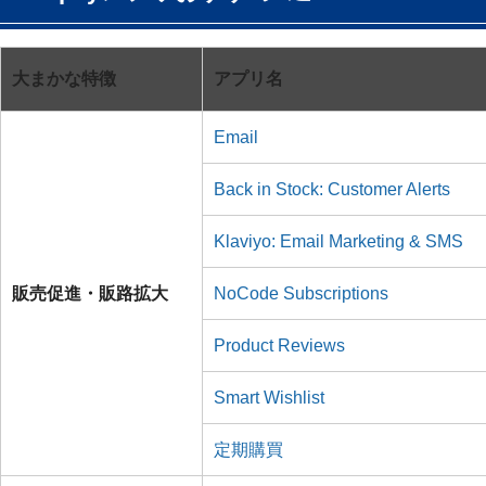
大まかな特徴
アプリ名
Email
Back in Stock: Customer Alerts
Klaviyo: Email Marketing & SMS
販売促進・販路拡大
NoCode Subscriptions
Product Reviews
Smart Wishlist
定期購買